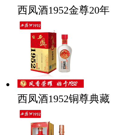
西凤酒1952金尊20年
西凤酒1952铜尊典藏