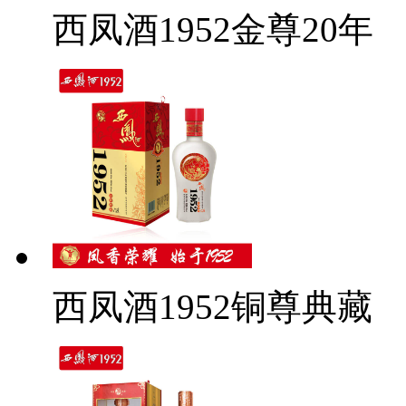
西凤酒1952金尊20年
西凤酒1952铜尊典藏