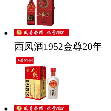
西凤酒1952金尊20年