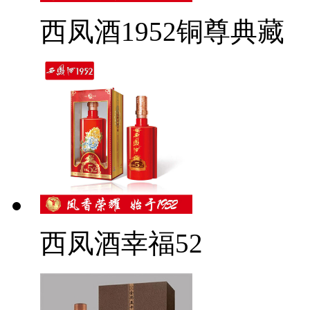
西凤酒1952铜尊典藏
西凤酒幸福52