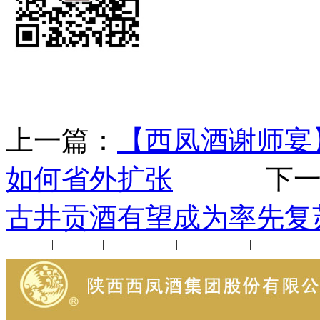
上一篇：
【西凤酒谢师宴】
如何省外扩张
下一
古井贡酒有望成为率先复
公司新闻
|
行业动态
|
1952品鉴会
|
西凤酒礼品
|
企业文化