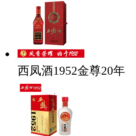
西凤酒1952金尊20年