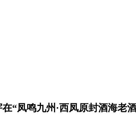
戌宇在“凤鸣九州·西凤原封酒海老酒