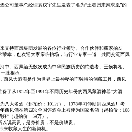
定制酒公司董事总经理袁戌宇先生发表了名为“王者归来凤求凰”的
期以来支持西凤集团发展的各位行业领导、合作伙伴和藏家拍友
常荣幸，也欢迎大家亲临拍场，与行业专家一道，共同交流西凤
长河中。西凤酒无数次成为中华民族历史的缔造者、王侯将相、
，一脉相承。
，西凤大酒海是作为世界上最神秘的而独特的储藏工具，西凤
从1952年至1991年不同历史年份的西凤藏酒神器“大酒
为八大名酒（起拍价：101万）、1978年习仲勋到西凤酒厂考
4年西凤酒在第四次全国评酒会上被评为国家名酒（起拍价：108
酒好”（起拍价：59万）。
所以说高贵，是身价贵，不是价钱贵。
带来收藏人生的新契机。