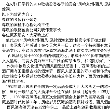
在6月1日举行的2014歌德盈香春季拍卖会“凤鸣九州-西凤
致词。
以下为致词内容：
尊敬的各位行业领导、
尊敬的国检中心程劲松主任、
尊敬的歌德盈香公司刘晓伟董事长、
各位藏家朋友：大家晚上好！
值此2014“凤鸣九州-西凤·原封酒海老酒”拍卖专场开槌
们，表示衷心的感谢！
在今天六月一日，这么一个特殊而有意
美酒文化，竞购西凤国宝级原封酒海老酒！
这次专场拍卖会将
西凤酒起源于6000多年的仰韶文化，形成于3000多年前
文人墨客、商贾乡贤乃至平民百姓的琼浆玉液、和“忘忧物”、“
作为非物质文化遗产的西凤酿造技艺当中，西凤酒独有的生
酒厂拥有国宝级古老的酒海群，西凤人是国宝的守护者和传承
此次拍卖专场通过歌德盈香刘晓伟董事长的力荐，西凤酒集团董事
海”原封老酒。
1952年是西凤酒在全国第一次品酒会成为四大名酒之一的称号（
察，当时开坛品鉴的大酒海至今还在酒厂储藏（起拍价：135万
万）、1989年西凤酒在第五次全国评酒会上被评为国家名酒（起拍
藏品酒时代跨越60年，历经岁月沉淀的酒海原封老酒。西凤
西凤酒海酒无论在老酒年份上，品质上都能达到收藏家们的