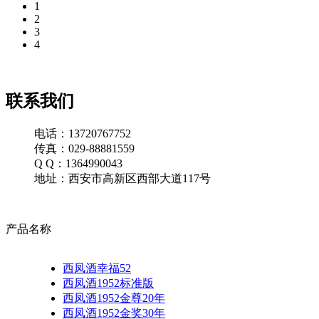
1
2
3
4
联系我们
电话：13720767752
传真：029-88881559
Q Q：1364990043
地址：西安市高新区西部大道117号
产品名称
西凤酒幸福52
西凤酒1952标准版
西凤酒1952金尊20年
西凤酒1952金奖30年