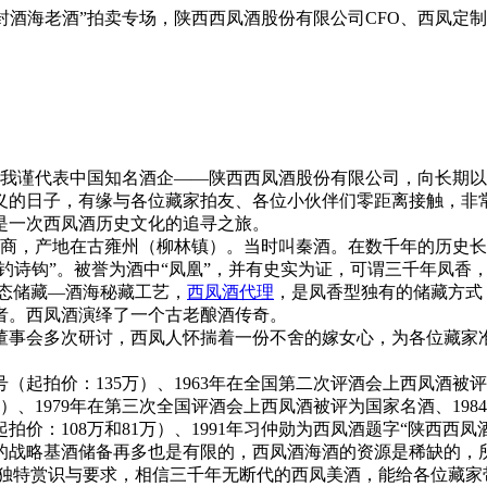
·原封酒海老酒”拍卖专场，陕西西凤酒股份有限公司CFO、西凤
之际，我谨代表中国知名酒企——陕西西凤酒股份有限公司，向长
义的日子，有缘与各位藏家拍友、各位小伙伴们零距离接触，非
是一次西凤酒历史文化的追寻之旅。
的殷商，产地在古雍州（柳林镇）。当时叫秦酒。在数千年的历史
钓诗钩”。被誉为酒中“凤凰”，并有史实为证，可谓三千年凤香
态储藏—酒海秘藏工艺，
西凤酒代理
，是凤香型独有的储藏方式
者。西凤酒演绎了一个古老酿酒传奇。
会多次研讨，西凤人怀揣着一份不舍的嫁女心，为各位藏家准备了
起拍价：135万）、1963年在全国第二次评酒会上西凤酒被评
）、1979年在第三次全国评酒会上西凤酒被评为国家名酒、198
价：108万和81万）、1991年习仲勋为西凤酒题字“陕西西凤
酒的战略基酒储备再多也是有限的，西凤酒海酒的资源是稀缺的，
独特赏识与要求，相信三千年无断代的西凤美酒，能给各位藏家