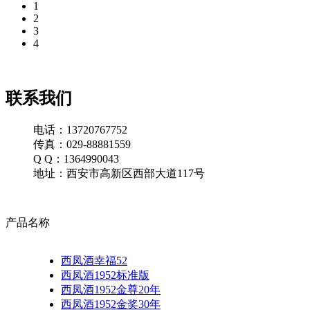
1
2
3
4
联系我们
电话：13720767752
传真：029-88881559
Q Q：1364990043
地址：西安市高新区西部大道117号
产品名称
西凤酒幸福52
西凤酒1952标准版
西凤酒1952金尊20年
西凤酒1952金奖30年