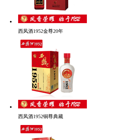
西凤酒1952金尊20年
西凤酒1952铜尊典藏