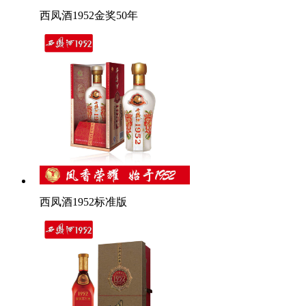
西凤酒1952金奖50年
西凤酒1952标准版