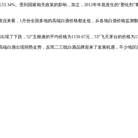
比增长53.34%。受到国家相关政策的影响，加之，2012年年底发生的“塑化
情况来看，1月份全国多地的高端白酒价格都走低，从各地白酒价格监测
下跌，52°五粮液的平均价格为1150.67元，53°飞天茅台的价格为175
高端白酒出现弱势走势，反而二三线白酒品牌迎来了发展机遇，不少地区