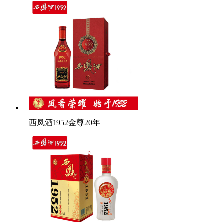
西凤酒1952金尊20年