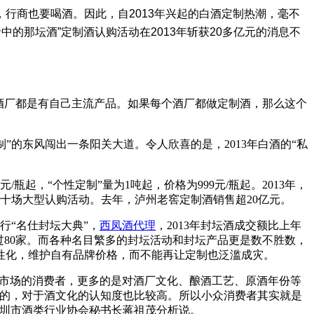
行商也要喝酒。因此，自2013年兴起的白酒定制热潮，毫不
中的那坛酒”定制酒认购活动在2013年斩获20多亿元的消息不
酒厂都是有自己主流产品。如果每个酒厂都做定制酒，那么这个
”的东风闯出一条阳关大道。令人欣喜的是，2013年白酒的“私
起，“个性定制”量为1吨起，价格为999元/瓶起。2013年，
十场大型认购活动。去年，泸州老窖定制酒销售超20亿元。
“名仕封坛大典”，
西凤酒代理
，2013年封坛酒成交额比上年
过80家。而各种名目繁多的封坛活动和封坛产品更是数不胜数，
性化，维护自有品牌价格，而不能再让定制也泛滥成灾。
市场的消费者，更多的是对酒厂文化、酿酒工艺、原酒年份等
性的，对于酒文化的认知度也比较高。所以小众消费者其实就是
深圳市酒类行业协会秘书长蒋祖茂分析说。