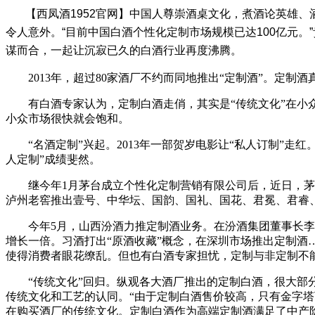
【西凤酒1952官网】中国人尊崇酒桌文化，煮酒论英雄
令人意外。
“目前中国白酒个性化定制市场规模已达100亿元。
谋而合，一起让沉寂已久的白酒行业再度沸腾。
2013年，超过80家酒厂不约而同地推出“定制酒”。定制
有白酒专家认为，定制白酒走俏，其实是“传统文化”在小众
小众市场很快就会饱和。
“名酒定制”兴起。2013年一部贺岁电影让“私人订制”走红
人定制”成绩斐然。
继今年1月茅台成立个性化定制营销有限公司后，近日，茅台定制细
泸州老窖推出壹号、中华坛、国韵、国礼、国花、君冕、君睿、
今年5月，山西汾酒力推定制酒业务。在汾酒集团董事长李秋
增长一倍。习酒打出“原酒收藏”概念，在深圳市场推出定制酒
使得消费者眼花缭乱。但也有白酒专家担忧，定制与非定制不
“传统文化”回归。纵观各大酒厂推出的定制白酒，很大部分
传统文化和工艺的认同。“由于定制白酒售价较高，只有金字
在购买酒厂的传统文化。定制白酒作为高端定制酒满足了中产