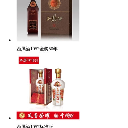
西凤酒1952金奖50年
西凤酒1952标准版