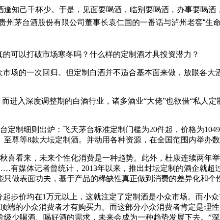
、酒逢知己千杯少。于是，见面要喝酒，临别要喝酒，办事要喝酒，
”贵州茅台酒股份有限公司董事长袁仁国的一番话与泸州老窖“生命
酒真的可以打破市场寒冬吗？什么样的定制酒才具投资潜力？
市场的一次回归。但定制白酒并不适合基本面来做，放眼各大
。而进入深度调整期的白酒行业，诸多酒业“大佬”也欲借“私人定制
则出炉：飞天茅台标准定制门槛为20件起，价格为1049元/瓶
至尊等8款大坛定制酒。并动用各种资源，在全国范围内举办数
喜看来，未来个性化消费是一种趋势。此外，杜康连续两年举行
……有媒体记者曾统计，2013年以来，推出封坛定制的酒企就超
能只做表面功夫，基于产品的稀缺性真正做到消费的差异化和个
起步价均在1万元以上，这就注定了定制酒是小众市场。而小众
塔顶端的小众消费者才有购买力。而这部分小众消费者肯定是理
阶级少喝酒、喝好酒的需求，未来会成为一种趋势发展下去。”