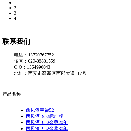
1
2
3
4
联系我们
电话：13720767752
传真：029-88881559
Q Q：1364990043
地址：西安市高新区西部大道117号
产品名称
西凤酒幸福52
西凤酒1952标准版
西凤酒1952金尊20年
西凤酒1952金奖30年