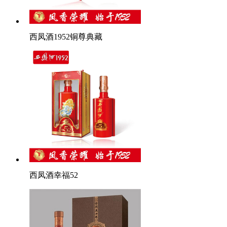
西凤酒1952铜尊典藏
西凤酒幸福52