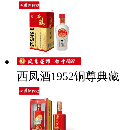
西凤酒1952铜尊典藏