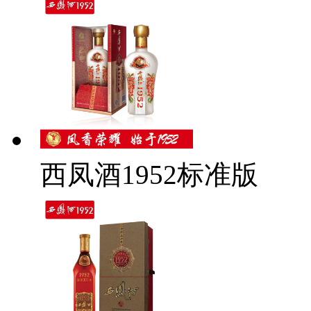
西凤酒1952标准版