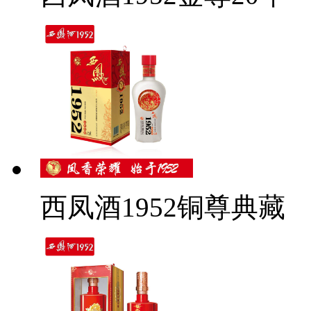
西凤酒1952铜尊典藏