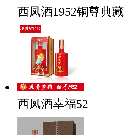
西凤酒1952铜尊典藏
西凤酒幸福52