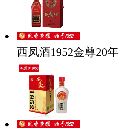
西凤酒1952金尊20年