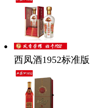
西凤酒1952标准版