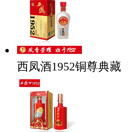
西凤酒1952铜尊典藏