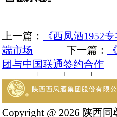
上一篇：
《西凤酒1952
端市场
下一篇：
《
团与中国联通签约合作
公司新闻
|
行业动态
|
1952品鉴会
|
西凤酒礼品
|
企业文化
Copyright @ 202