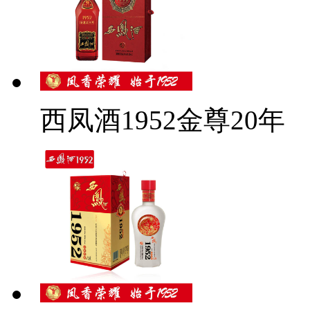
西凤酒1952金尊20年