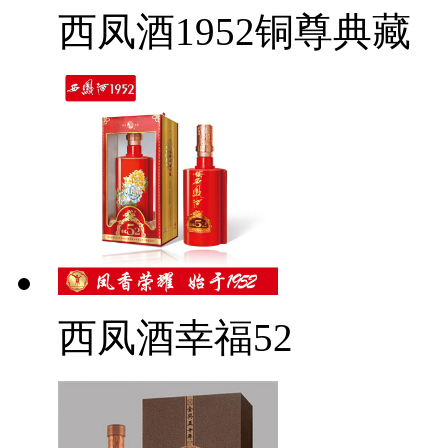
西凤酒1952铜尊典藏
西凤酒幸福52