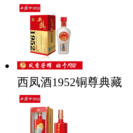
西凤酒1952铜尊典藏