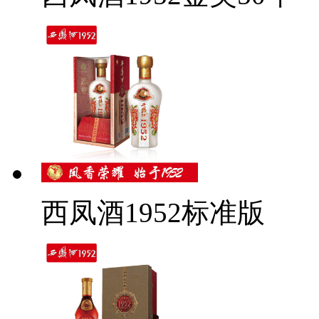
西凤酒1952标准版