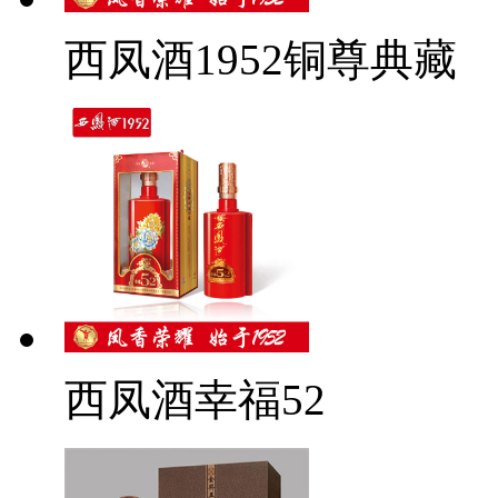
西凤酒1952铜尊典藏
西凤酒幸福52