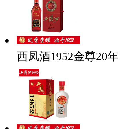
西凤酒1952金尊20年