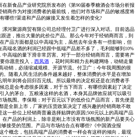
在新食品产业研究院所发布的《第90届春季糖酒会市场分析报
经销商作为对接消费者的最前线，他们对市场和产品的敏感度将
有哪些?渠道和产品的嫁接又发生着怎样的变化?
漯河聚源商贸有限公司总经理付卫广进行深入对话。目前选品
迅速跟进，推出大量的此价位产品。那么今年对于经销商而言，到
以在产品方面都是以中高端为主，虽然去年业务有一些影响，但
高端名酒的利润已经跟中低端产品差不多了，毛利能够到10%
，中高端的量下滑非常厉害。对于一部分经销商而言，需要将产
只要你愿意投入，
西凤酒
，花时间和精力去构建网络，动销走量
高动销，必须缩减规模、开源节流。付卫广：今年我周围的很
不会的。随着人民生活的条件越来越好，整体消费的水平是在增加
么明年则将会回归百元线。所以最终的决定权还是在消费者手
时候总是会考虑很多因素，对于当下而言，有哪些因素起了决定
间引入的茅台、五粮液这样的名酒，本身其品牌效应就可以吸引
市场氛围。李保顺：对于百元以下的低价位产品而言，首先便是
都是全新上市，厂家的压货政策决定了感兴趣的经销商敢不敢
一价位上经销商普遍选择贴牌的原因;500元以上的高端产品
。在产品的利润上，除非是刚上市没有市场氛围的新产品要关心
能够接受的范围。产品与市场结合点有哪些?《中国酒业报
”这个概念，包括高端产品的消费者一样会有这样的倾向，最现