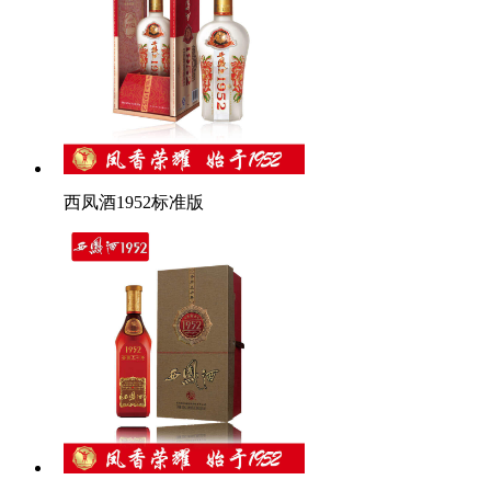
西凤酒1952标准版