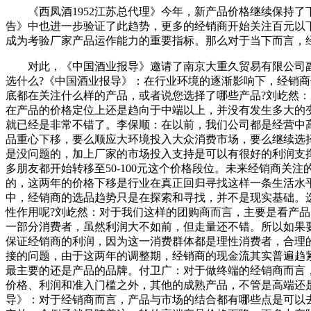
《西凤酒1952江苏总代理》今年，新产品价格继续保持了
告》中也进一步验证了此趋势，更多的经销商开始关注百元以
成为考验厂家产品运作能力的重要指标。那么对于当下而言，经
对此，《中国酒业报导》邀请了南京大重久贸易有限公司副
选什么?《中国酒业报导》：在行业环境的逐渐影响下，经销商
底都在关注什么样的产品，或者说您选择了哪些产品?刘屹然
在产品的价格定位上还是趋向于中端以上，并没有发生多大的
就已经是非常不错了。李保顺：在以前，我们公司都是经营中
品重心下移，要么顺应大环境投入大众消费市场，要么继续选择
是没问题的，加上厂家的市场投入支持是可以有很好的利润支
多朋友都开始转移至50-100元这个价格段位。未来经销商关
的，这两年的价格下移是行业在真正回归寻找这样一条生活水
中，经销商的选品趋势只是在探索和寻找，并不是现实基础。
性作用呢?刘屹然：对于我们这样的团购商而言，主要是看产
一部分消费者，虽然利润大不如前，但走量还不错。所以如果
保证经销商的利润，因为这一消费群体都是理性消费者，合理
接的问题，由于这两年的调整期，经销商的现金流其实普遍趋紧
最主要的还是产品的品牌。付卫广：对于做终端的经销商而言
价格、利润和准入门槛之外，其他的成熟产品，不管是高端还是
导》：对于经销商而言，产品与市场的结合都有哪些点是可以去