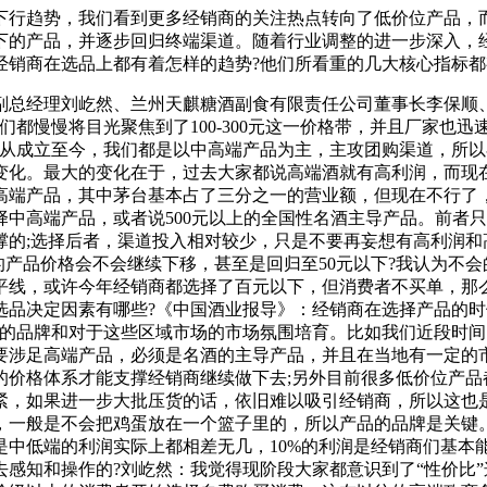
下行趋势，我们看到更多经销商的关注热点转向了低价位产品，而
下的产品，并逐步回归终端渠道。随着行业调整的进一步深入，
销商在选品上都有着怎样的趋势?他们所看重的几大核心指标都
总经理刘屹然、兰州天麒糖酒副食有限责任公司董事长李保顺、
们都慢慢将目光聚焦到了100-300元这一价格带，并且厂家也
：从成立至今，我们都是以中高端产品为主，主攻团购渠道，所
变化。最大的变化在于，过去大家都说高端酒就有高利润，而现在
高端产品，其中茅台基本占了三分之一的营业额，但现在不行了
中高端产品，或者说500元以上的全国性名酒主导产品。前者
撑的;选择后者，渠道投入相对较少，只是不要再妄想有高利润和
注的产品价格会不会继续下移，甚至是回归至50元以下?我认为
平线，或许今年经销商都选择了百元以下，但消费者不买单，那
选品决定因素有哪些?《中国酒业报导》：经销商在选择产品的
品的品牌和对于这些区域市场的市场氛围培育。比如我们近段时
要涉足高端产品，必须是名酒的主导产品，并且在当地有一定的
的价格体系才能支撑经销商继续做下去;另外目前很多低价位产品
，如果进一步大批压货的话，依旧难以吸引经销商，所以这也是这
，一般是不会把鸡蛋放在一个篮子里的，所以产品的品牌是关键
中低端的利润实际上都相差无几，10%的利润是经销商们基本
感知和操作的?刘屹然：我觉得现阶段大家都意识到了“性价比