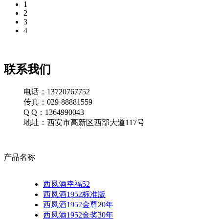
1
2
3
4
联系我们
电话：13720767752
传真：029-88881559
Q Q：1364990043
地址：西安市高新区西部大道117号
产品名称
西凤酒幸福52
西凤酒1952标准版
西凤酒1952金尊20年
西凤酒1952金奖30年