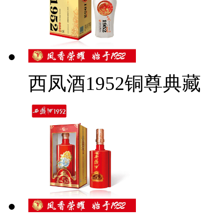
西凤酒1952铜尊典藏