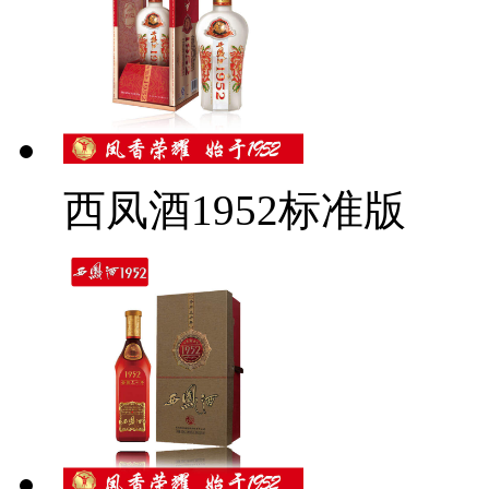
西凤酒1952标准版