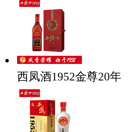
西凤酒1952金尊20年