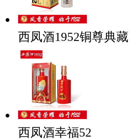
西凤酒1952铜尊典藏
西凤酒幸福52