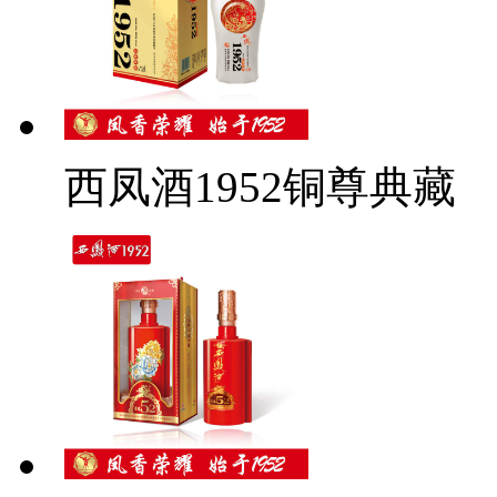
西凤酒1952铜尊典藏