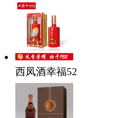
西凤酒幸福52