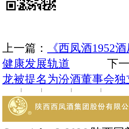
上一篇：
《西凤酒1952
健康发展轨道
下一
龙被提名为汾酒董事会独
公司新闻
|
行业动态
|
1952品鉴会
|
西凤酒礼品
|
企业文化