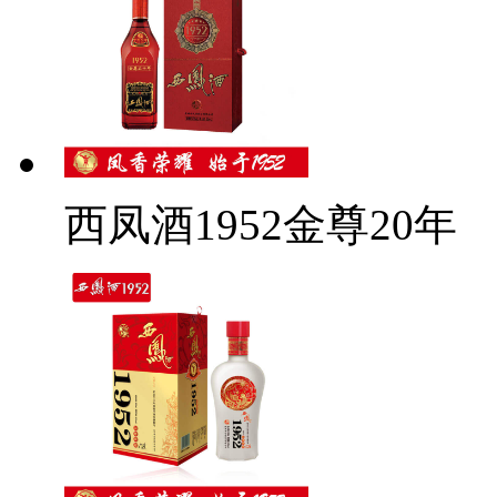
西凤酒1952金尊20年