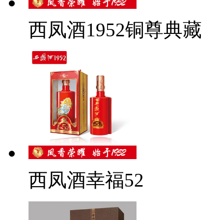
西凤酒1952铜尊典藏
西凤酒幸福52