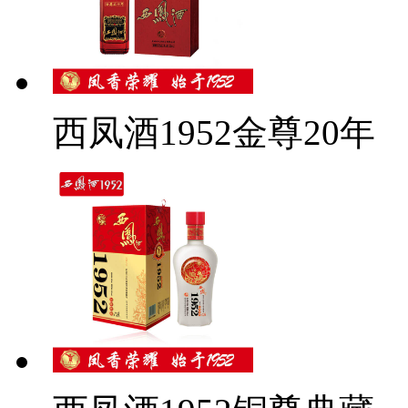
西凤酒1952金尊20年