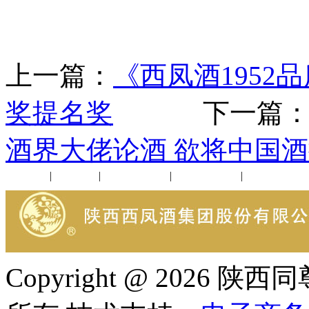
上一篇：
《西凤酒195
奖提名奖
下一篇
酒界大佬论酒 欲将中国
公司新闻
|
行业动态
|
1952品鉴会
|
西凤酒礼品
|
企业文化
Copyright @ 202