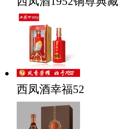
西凤酒1952铜尊典藏
西凤酒幸福52