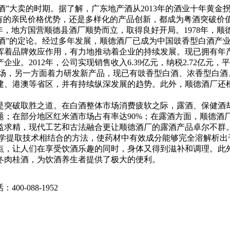
民酒”大卖的时期。据了解，广东地产酒从2013年的酒业十年黄
固有的亲民价格优势，还是多样化的产品创新，都成为粤酒突破价
3年，地方国营顺德县酒厂顺势而立，取得良好开局。1978年，
酒”的定论。经过多年发展，顺德酒厂已成为中国豉香型白酒产业基
挥着品牌效应作用，有力地推动着企业的持续发展。现已拥有年产
。2012年，公司实现销售收入6.39亿元，纳税2.72亿元，
，另一方面着力研发新产品，现已有豉香型白酒、浓香型白酒、兼
建、港澳等省区，并有持续纵深发展的趋势。此外，顺德酒厂还根
是突破取胜之道。在白酒整体市场消费疲软之际，露酒、保健酒
；在部分地区红米酒市场占有率达90%；在露酒方面，顺德酒厂于
益求精，现代工艺和古法融合更让顺德酒厂的露酒产品卓尔不群
提取技术相结合的方法，使药材中有效成分能够完全溶解析出
点，让人们在享受饮酒乐趣的同时，身体又得到滋补和调理。此
冬肉桂酒，为饮酒养生者提供了极大的便利。
00-088-1952