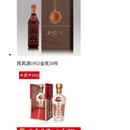
西凤酒1952金奖50年