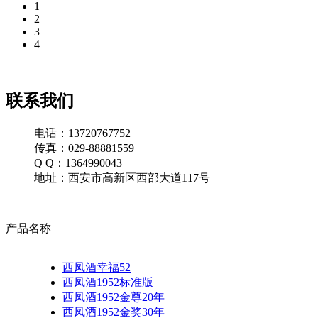
1
2
3
4
联系我们
电话：13720767752
传真：029-88881559
Q Q：1364990043
地址：西安市高新区西部大道117号
产品名称
西凤酒幸福52
西凤酒1952标准版
西凤酒1952金尊20年
西凤酒1952金奖30年