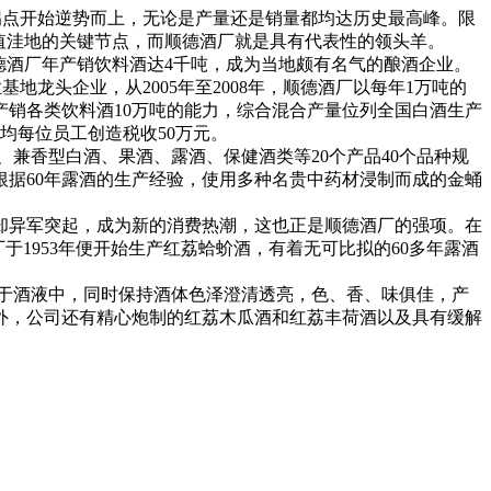
金拐点开始逆势而上，无论是产量还是销量都均达历史最高峰。限
值洼地的关键节点，而顺德酒厂就是具有代表性的领头羊。
顺德酒厂年产销饮料酒达4千吨，成为当地颇有名气的酿酒企业。
地龙头企业，从2005年至2008年，顺德酒厂以每年1万吨的
销各类饮料酒10万吨的能力，综合混合产量位列全国白酒生产
平均每位员工创造税收50万元。
香型白酒、果酒、露酒、保健酒类等20个产品40个品种规
据60年露酒的生产经验，使用多种名贵中药材浸制而成的金蛹
却异军突起，成为新的消费热潮，这也正是顺德酒厂的强项。在
1953年便开始生产红荔蛤蚧酒，有着无可比拟的60多年露酒
。
于酒液中，同时保持酒体色泽澄清透亮，色、香、味俱佳，产
外，公司还有精心炮制的红荔木瓜酒和红荔丰荷酒以及具有缓解