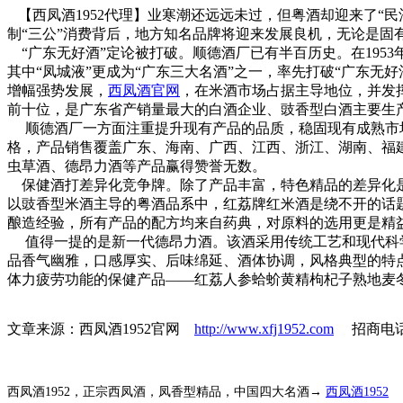
【西凤酒1952代理】业寒潮还远远未过，但粤酒却迎来了“
制“三公”消费背后，地方知名品牌将迎来发展良机，无论是
“广东无好酒”定论被打破。
顺德酒厂已有半百历史。在195
其中“凤城液”更成为“广东三大名酒”之一，率先打破“广东无好
增幅强势发展，
西凤酒官网
，在米酒市场占据主导地位，并发
前十位，是广东省产销量最大的白酒企业、豉香型白酒主要生产企业
顺德酒厂一方面注重提升现有产品的品质，稳固现有成熟市场
格，产品销售覆盖广东、海南、广西、江西、浙江、湖南、福
虫草酒、德昂力酒等产品赢得赞誉无数。
保健酒打差异化竞争牌。
除了产品丰富，特色精品的差异化
以豉香型米酒主导的粤酒品系中，红荔牌红米酒是绕不开的话题
酿造经验，所有产品的配方均来自药典，对原料的选用更是精
值得一提的是新一代德昂力酒。该酒采用传统工艺和现代科学
品香气幽雅，口感厚实、后味绵延、酒体协调，风格典型的特
体力疲劳功能的保健产品——红荔人参蛤蚧黄精枸杞子熟地麦
文章来源：西凤酒1952官网
http://www.xfj1952.com
招商电话：4
西凤酒1952，正宗西凤酒，凤香型精品，中国四大名酒→
西凤酒1952