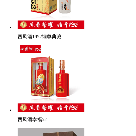
西凤酒1952铜尊典藏
西凤酒幸福52