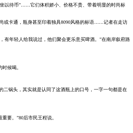
“坐以待币”……它们体积娇小、价格不贵、带着明显的时尚标
尚或卡通，瓶身甚至印着独具8090风格的标语……记者在走访
，有年轻人给我说过，他们聚会更乐意买啤酒。”在南岸叙府路
的时候喝。
币’的二锅头，其实就是认同了这酒瓶上的口号，一字一句都是在
要。”80后市民王程说。