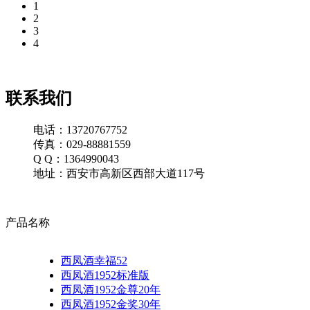
1
2
3
4
联系我们
电话：13720767752
传真：029-88881559
Q Q：1364990043
地址：西安市高新区西部大道117号
产品名称
西凤酒幸福52
西凤酒1952标准版
西凤酒1952金尊20年
西凤酒1952金奖30年