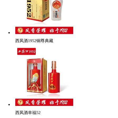
西凤酒1952铜尊典藏
西凤酒幸福52