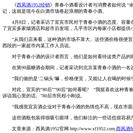
《
西凤酒1952经销
》青春小酒看设计者与消费者如何说 “
记，这就是现今在白酒市场卷起浪潮的青春小酒。
4月8日，记者采访了宜宾市民对于青春小酒的态度。容量在10
了宜宾多家烟酒店和超市后发现，几乎市区内每家小店都提供
“从我们店来看，这种酒的市场不算大。这些酒价格很便宜，
西段的一家超市内某工作人员说。
对于青春小酒的设计者而言，他们是如何看待这类产品的呢
在第90届糖酒会期间，记者采访到北京某青春小酒的一名设
“我们做的是‘二锅头’嘛，价格便宜，又能让人在喝的时候
对此，宜宾的“80后”“90后”如何看呢? “我挺喜欢这种
诉说我心里的话。”80后市民程小刚说。
“我感觉宜宾酒企业对于青春小酒的热情也不高，现在市面
这些酒瓶包装得很吸引眼球，他们标注的一些话也很容易产生
文章来源：西凤酒1952官网 http://www.xf1952.com
西凤酒