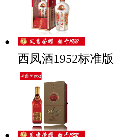
西凤酒1952标准版