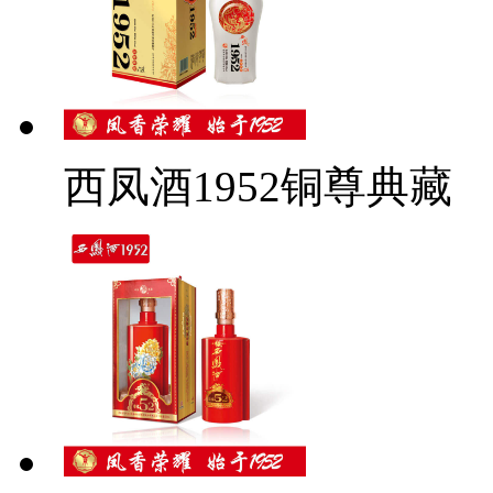
西凤酒1952铜尊典藏