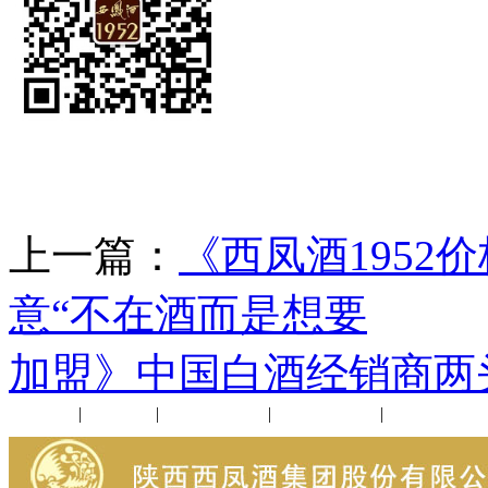
上一篇：
《西凤酒1952
意“不在酒而是想要
下
加盟》中国白酒经销商两
公司新闻
|
行业动态
|
1952品鉴会
|
西凤酒礼品
|
企业文化