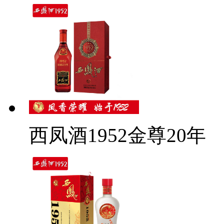
西凤酒1952金尊20年