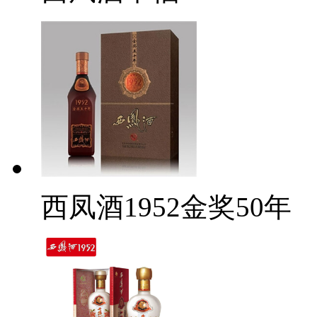
西凤酒1952金奖50年