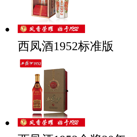
西凤酒1952标准版