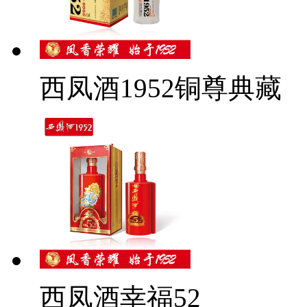
西凤酒1952铜尊典藏
西凤酒幸福52