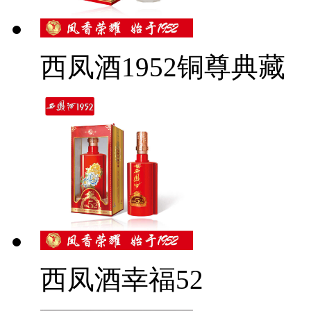
西凤酒1952铜尊典藏
西凤酒幸福52