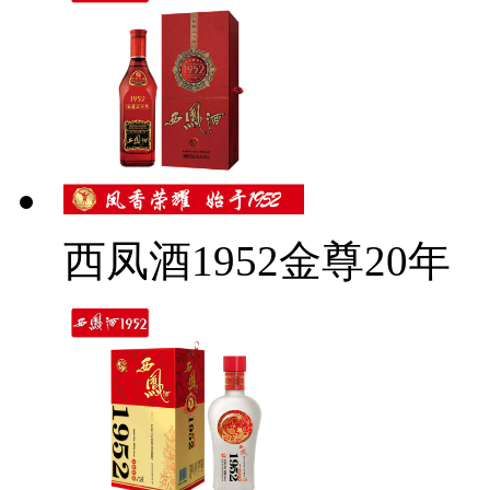
西凤酒1952金尊20年