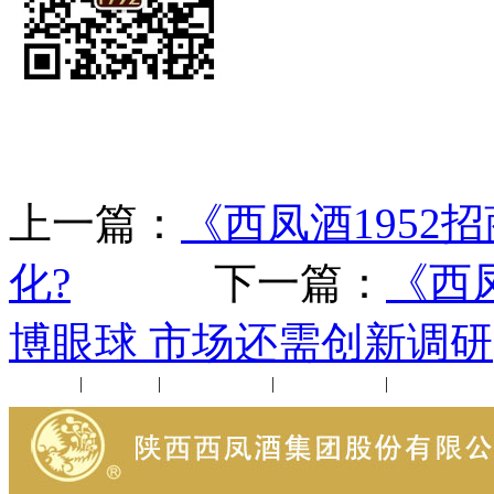
上一篇：
《西凤酒195
化?
下一篇：
《西
博眼球 市场还需创新调研
公司新闻
|
行业动态
|
1952品鉴会
|
西凤酒礼品
|
企业文化