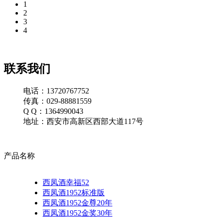
1
2
3
4
联系我们
电话：13720767752
传真：029-88881559
Q Q：1364990043
地址：西安市高新区西部大道117号
产品名称
西凤酒幸福52
西凤酒1952标准版
西凤酒1952金尊20年
西凤酒1952金奖30年