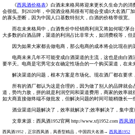
《
西凤酒价格表
》白酒未来格局将迎来更长久生命力的消费价
会很低。到2020年，中国酒业格局很有可能会变成6大名酒
的寡头垄断，因为中国人口基数特别大，白酒的价格带很宽。
而在未来格局中，白酒售价中经销商利润又将如何呢?茅台和
大多数的白酒品牌，渠道的利润占比非常大，如消费税等，但
因为如果大家都去做电商，那么电商的成本将会比现在的渠
电商未来几年不可能变成白酒渠道的主流，这也是由白酒消费
要半天。电商是宅男宅女在确定性场合的一个购买渠道，在未
解决渠道的问题，根本方案是市场化。现在酒厂都在要求，
所有的酒厂都认为这是合理的，因为做了别人的品牌就会占
道，势均力敌，拼的就是利润空间和渠道费用，商家的效率就
如大商直接做终端不做批发，但解决问题的时间可能稍微长一
酒业渠道问题解决了，效率就解决了;效率解决了，集中度就
文章来源：西凤酒1952官网 http://www.xfj1952.com
西凤酒
西凤酒1952，正宗西凤酒，凤香型精品，中国四大名酒→
西凤酒1952