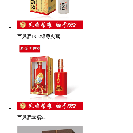
西凤酒1952铜尊典藏
西凤酒幸福52