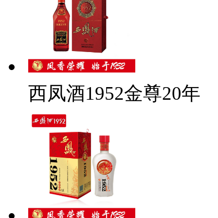
西凤酒1952金尊20年