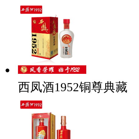
西凤酒1952铜尊典藏