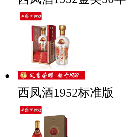
西凤酒1952标准版