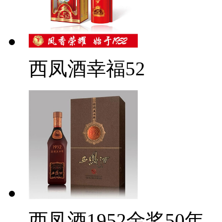
西凤酒幸福52
西凤酒1952金奖50年