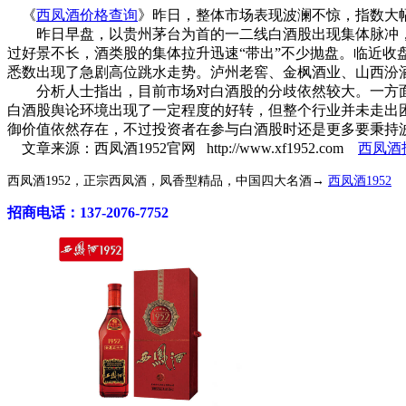
《
西凤酒价格查询
》昨日，整体市场表现波澜不惊，指数大
昨日早盘，以贵州茅台为首的一二线白酒股出现集体脉冲，其
过好景不长，酒类股的集体拉升迅速“带出”不少抛盘。临近收
悉数出现了急剧高位跳水走势。泸州老窖、金枫酒业、山西汾酒和沱牌舍
分析人士指出，目前市场对白酒股的分歧依然较大。一方面
白酒股舆论环境出现了一定程度的好转，但整个行业并未走出
御价值依然存在，不过投资者在参与白酒股时还是更多要秉持
文章来源：西凤酒1952官网 http://www.xf1952.com
西凤酒
西凤酒1952，正宗西凤酒，凤香型精品，中国四大名酒→
西凤酒1952
招商电话：137-2076-7752