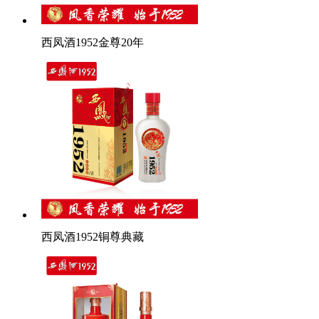
西凤酒1952金尊20年
西凤酒1952铜尊典藏