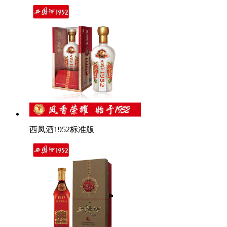
西凤酒1952标准版