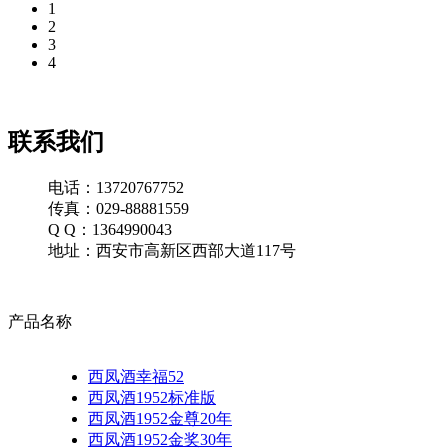
1
2
3
4
联系我们
电话：13720767752
传真：029-88881559
Q Q：1364990043
地址：西安市高新区西部大道117号
产品名称
西凤酒幸福52
西凤酒1952标准版
西凤酒1952金尊20年
西凤酒1952金奖30年