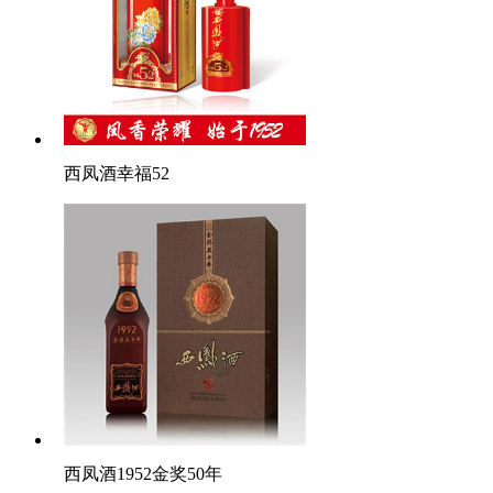
西凤酒幸福52
西凤酒1952金奖50年