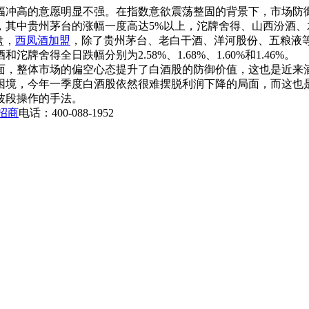
幅冲高的意愿明显不强。在指数意欲震荡整固的背景下，市场防
中贵州茅台的涨幅一度高达5%以上，沱牌舍得、山西汾酒、水
盘，
西凤酒加盟
，除了贵州茅台、老白干酒、洋河股份、五粮液
得全日跌幅分别为2.58%、1.68%、1.60%和1.46%。
，整体市场的偏空心态提升了白酒股的防御价值，这也是近来酒
困境，今年一季度白酒股依然很难摆脱利润下降的局面，而这也
波段操作的手法。
招商
电话：400-088-1952