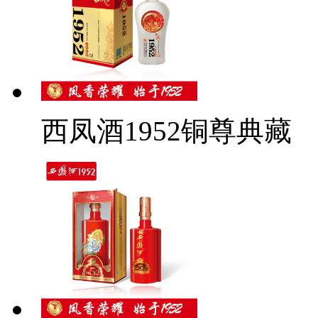
西凤酒1952铜尊典藏