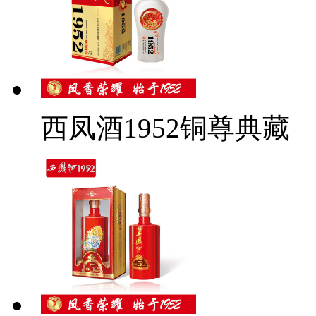
西凤酒1952铜尊典藏