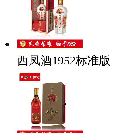
西凤酒1952标准版