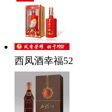
西凤酒幸福52