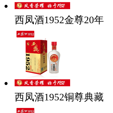
西凤酒1952金尊20年
西凤酒1952铜尊典藏