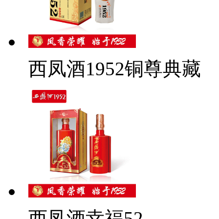
西凤酒1952铜尊典藏
西凤酒幸福52