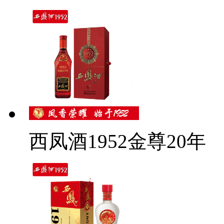
西凤酒1952金尊20年