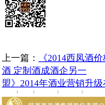
上一篇：
《2014西凤
酒 定制酒成酒企另一
下
盟》2014年酒业营销升
公司新闻
|
行业动态
|
1952品鉴会
|
西凤酒礼品
|
企业文化