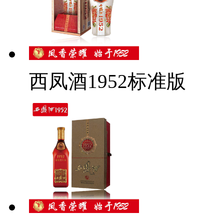
西凤酒1952标准版