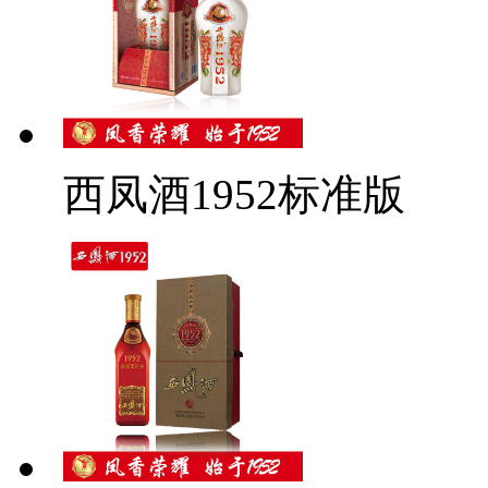
西凤酒1952标准版