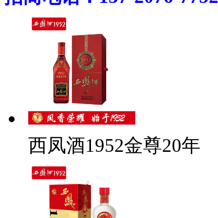
西凤酒1952金尊20年