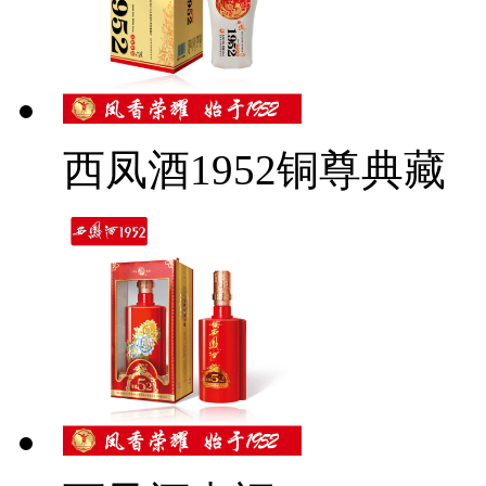
西凤酒1952铜尊典藏