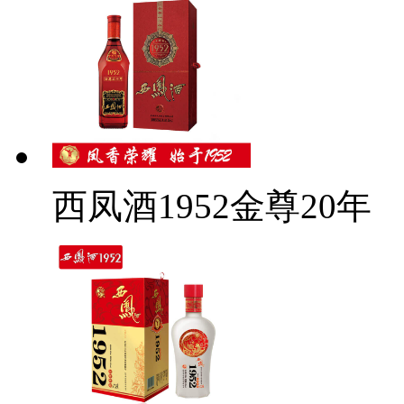
西凤酒1952金尊20年