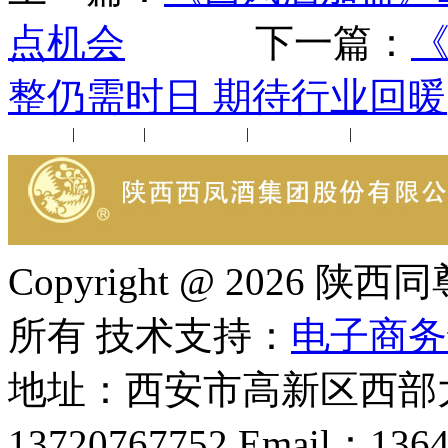
点机会
下一篇：
整仍需时日 期待行业回暖
公司新闻
|
行业动态
|
1952品鉴会
|
西凤酒礼品
|
企业文化
Copyright @ 202
所有 技术支持：
电子商务
地址：西安市高新区西部大
13720767752 Email：136