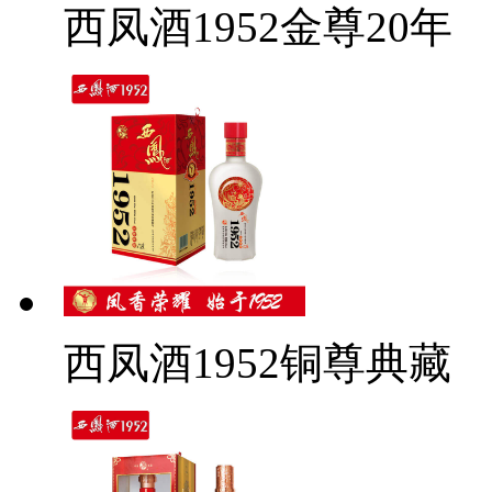
西凤酒1952金尊20年
西凤酒1952铜尊典藏