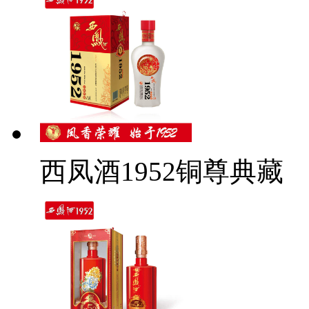
西凤酒1952铜尊典藏