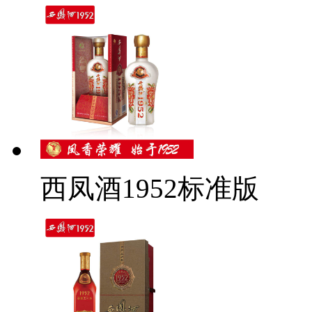
西凤酒1952标准版