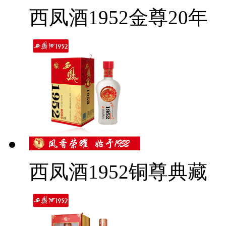
西凤酒1952金尊20年
西凤酒1952铜尊典藏