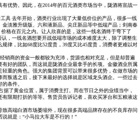
有优势。因此，在2014年的百元酒类市场当中，陇酒将宣战一
工具 去年开始，酒类行业出现了大量低价位的产品，很多一线
、金淡雅升级版、六和液新品、尖庄新品等中低端产品；剑南春
系列，价格在百元之内。让人欣喜的是，这些一线名酒终于弯下了
否认，一线名酒想要开战低端市场的成本难度太大，除了调整生
，比如68度比52度贵，39度又比45度贵，消费者更难以对
类经销商的资金一般都较为充沛，货源也相对充足，但是却普遍
要有好的团队，而这就是陇酒企业最拿手的长项。金徽酒业所属
足轻重的角色。强大的集团背景可以带来很多优势，在做市场的
降而叛逃之后，接下来最好的选择就是区域龙头酒企。一些过去
好的条件。
品占据了黄金位置，属于消费主打。而在节日之外的业绩当中，
，还有限期打折的等等。售货员告诉记者，喜欢买茅台和五粮液这
导致高端白酒市场萎缩外，现在很多高端品牌存在的不良库存问
说就是：“小马拉大车是不行的！”