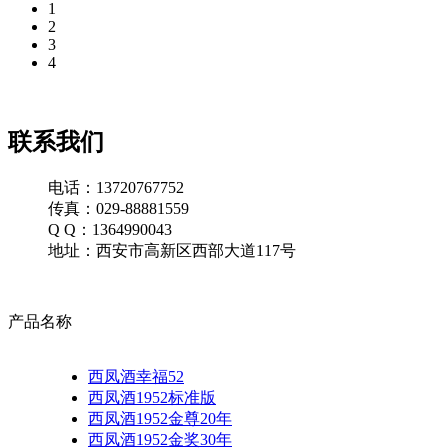
1
2
3
4
联系我们
电话：13720767752
传真：029-88881559
Q Q：1364990043
地址：西安市高新区西部大道117号
产品名称
西凤酒幸福52
西凤酒1952标准版
西凤酒1952金尊20年
西凤酒1952金奖30年