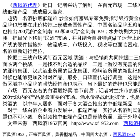
《
西凤酒代理
》近日，记者采访了解到，在百元市场，二线区
线低端产品，或成最大赢家。
趋势：名酒抄底低端难 炒金如何赚钱专家免费指导银行黄金
品牌也想要在此价格带上形成全国性产品。中国名酒品牌五粮
也推出200元的“金剑南”K6和400元“金剑南”K9；水井
腰，把目光下移到“民酒”市场，并且结合自身特点做了运营
产线的硬件措施外，物流成本、市场投入、税收等也面临困难。
名酒重新进行定位。
挖掘二三线市场紧盯百元区域 陇酒：与经销商共同挖掘二三
面临两个挑战：一是找不到合适的品牌，二是上游没有完善的
的亚特集团、汉武酒业所属的巨龙集团、崆峒酒所属的新世纪
时候也能够更加及时对产品、服务、口碑宣传进行调整，这是
做区域中小品牌的强势经销商也表示，当下最好的选择也只能
市场：百元左右的白酒最好卖 春节前后，记者对兰州市的多家
200元以内的产品是最重要的市场。酒水价格战此起彼伏，也
类酒的，以中年人居多，而对于各大酒企推出的中低端新品，
对于一线白酒企业着力发展中、低端产品，实行从名酒到民酒
题也不可小觑，所以频推中低端产品也是形势所逼。至于外埠
文章来源：西凤酒1952官网 http://www.xf1952.com
西凤酒
西凤酒1952，正宗西凤酒，凤香型精品，中国四大名酒→
西凤酒1952