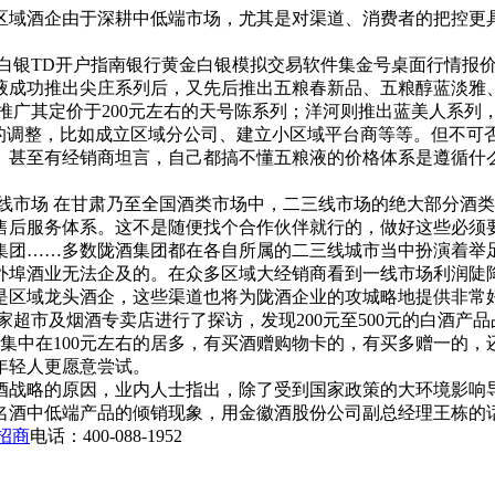
域酒企由于深耕中低端市场，尤其是对渠道、消费者的把控更具
白银TD开户指南银行黄金白银模拟交易软件集金号桌面行情报价
液成功推出尖庄系列后，又先后推出五粮春新品、五粮醇蓝淡雅
坊则大力推广其定价于200元左右的天号陈系列；洋河则推出蓝美人
上的调整，比如成立区域分公司、建立小区域平台商等等。但不可
甚至有经销商坦言，自己都搞不懂五粮液的价格体系是遵循什么规律
线市场 在甘肃乃至全国酒类市场中，二三线市场的绝大部分酒
售后服务体系。这不是随便找个合作伙伴就行的，做好这些必须
集团……多数陇酒集团都在各自所属的二三线城市当中扮演着举
外埠酒业无法企及的。在众多区域大经销商看到一线市场利润陡
是区域龙头酒企，这些渠道也将为陇酒企业的攻城略地提供非常
超市及烟酒专卖店进行了探访，发现200元至500元的白酒产
是集中在100元左右的居多，有买酒赠购物卡的，有买多赠一的
年轻人更愿意尝试。
战略的原因，业内人士指出，除了受到国家政策的大环境影响
名酒中低端产品的倾销现象，用金徽酒股份公司副总经理王栋的话
招商
电话：400-088-1952