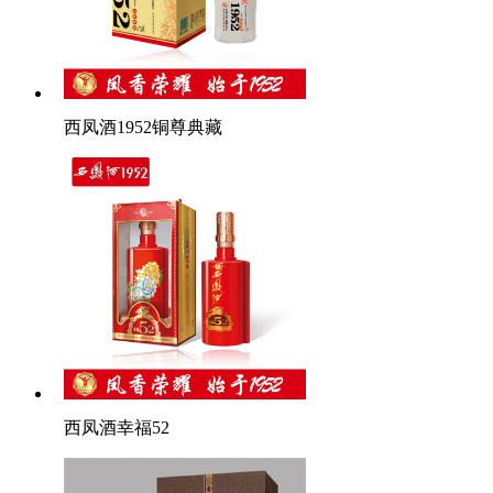
西凤酒1952铜尊典藏
西凤酒幸福52