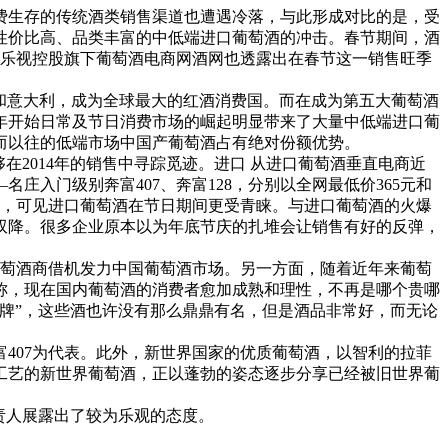
消费生存的传统酒类销售渠道也遭遇冷落，与此形成对比的是，受
性价比高、品类丰富的中低端进口葡萄酒的冲击。春节期间，酒
的乐视控股旗下葡萄酒电商网酒网也透露出在春节这一销售旺季
国和意大利，成为全球最大的红酒消费国。而在成为第五大葡萄酒
半年开始日常及节日消费市场的崛起明显带来了大量中低端进口葡
而以往的低端市场中国产葡萄酒占有绝对份额优势。
2014年的销售中寻踪觅迹。进口 从进口葡萄酒垂直电商近
入门级别奔富407、奔富128，分别以全网最低价365元和
记录，可见进口葡萄酒在节日期间更受青睐。与进口葡萄酒的火爆
遍双降。很多企业原本以为年底节庆的扎堆会让销售有好的反弹，
葡萄酒商借机发力中国葡萄酒市场。另一方面，随着近年来葡萄
称，现在国内葡萄酒的消费者愈加成熟和理性，不再是哪个贵哪
牌”，这些酒也许没有那么鼎鼎有名，但是酒品非常好，而无论
407为代表。此外，新世界国家的优质葡萄酒，以智利的拉菲
工艺的新世界葡萄酒，正以蓬勃的姿态逐步分享已经被旧世界葡
责人展露出了较为乐观的态度。