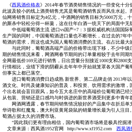
《
西凤酒价格表
》2014年春节酒类销售情况的一些变化十
此波及较小的线上酒类销售尤其是葡萄酒销售反而风生水起。
仙网将销售目标定为4亿元，中酒网的销售目标为5000万元
的厮杀中轻松分得一杯羹，这在往年白酒一统天下的局面中无
中低端葡萄酒主流 进口vs国产=7：3 据权威机构法国国
生产国的同时，中国葡萄酒进口量也不断增长，在过去的7年中
萄酒的需求，而这也成为国人葡萄酒消费的主流。在占比最大
与此同时，葡萄酒高端产品的价格带出现下移，不少中级庄成为
期的销售情况来看，网酒网春节期间的订单量相较于去年同期增长
全网最低价169元进行销售，日出货量分别接近1000支和2
行情相比，业绩下滑的阴霾从去年年中开始就笼罩各大国产葡萄
但事实上都已落空。
进口葡萄酒消费日趋成熟 新世界、第二品牌走俏 2013年
酒文化、时尚及健康知识的普及，和投资、饮用需求的激增，
个出名就会盲目跟风，如今五大名庄中的高端价位葡萄酒已经
从包装、营销还是口感均与时俱进的新世界酒受到更多中青年
网酒网透露，春节期间销售情况较好的产品集中在折后单支20
华诗歌和红魔鬼，澳大利亚黄尾袋鼠的销量增长最为引人注目
萄酒占据太久的消费市场。
“因此我们更有理由相信，国内葡萄酒市场将是极具挖掘潜力
文章来源：西凤酒1952官网 http://www.xf1952.com
西凤酒