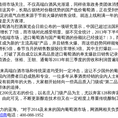
分值得市场关注。不仅高端白酒风光渐退，同样依靠政务类团体
而这其中，长期占据绝对份额优势的国产低价葡萄酒，正在受到
，十足的底气自然来源于节前火爆的销售业绩。就连上线刚满一年
疑是天方夜谭。
际葡萄酒与烈酒展览会日前公布的一项研究显示，中国已超过法
增长了7倍，而市场对此感受明显。据不完全统计，2013年下
的低端市场，进口葡萄酒与国产葡萄酒的份额比已经接近7：3，
新的“主流高端”产品，并且销售火爆。而这些趋势同样能够在
5倍，春节当月的销售数据较往常增长3倍。其中主打爆款——名庄
800支，打破了其自成立以来高品质进口葡萄酒的单支爆款日销售
酒企。张裕、王朝、通葡等2013年前三季度的营收和利润普
以来高端白酒市场和传统渠道均受到一定冲击，这让不少国外的
国内消费者日趋成熟和专业。一位多年从事酒类经销的业内人士
没有前两年的火热，大家都开始转向一些高品质入门级或“第二品
群体的追捧。
0元左右的价位，以名庄入门级产品为主，尤以奔富128和奔富
。由此可见，不断更新酿造技术但又在一定程度上尊重传统酿制
的蓝海。”对于2014及未来的国内葡萄酒市场，网酒网相关负
招商
电话：400-088-1952