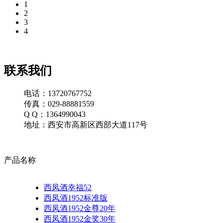
1
2
3
4
联系我们
电话：13720767752
传真：029-88881559
Q Q：1364990043
地址：西安市高新区西部大道117号
产品名称
西凤酒幸福52
西凤酒1952标准版
西凤酒1952金尊20年
西凤酒1952金奖30年