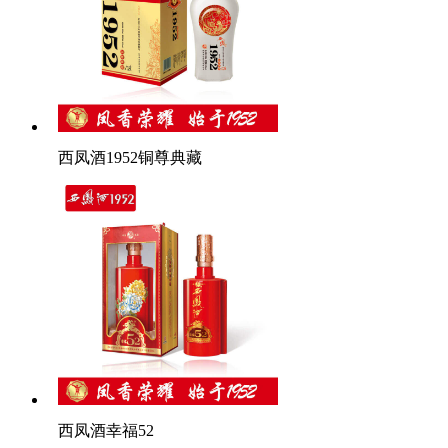
西凤酒1952铜尊典藏
西凤酒幸福52