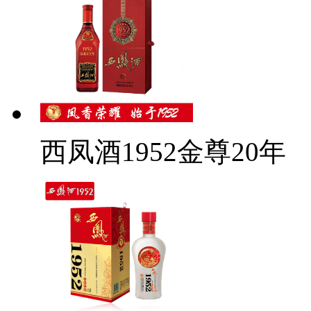
西凤酒1952金尊20年