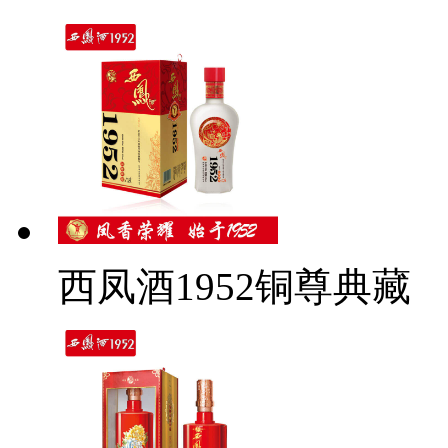
西凤酒1952铜尊典藏