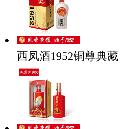
西凤酒1952铜尊典藏