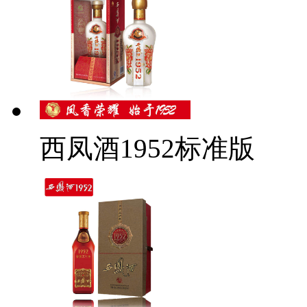
西凤酒1952标准版