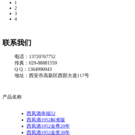
1
2
3
4
联系我们
电话：13720767752
传真：029-88881559
Q Q：1364990043
地址：西安市高新区西部大道117号
产品名称
西凤酒幸福52
西凤酒1952标准版
西凤酒1952金尊20年
西凤酒1952金奖30年