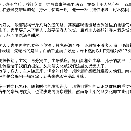
开业，孩子当兵，乔迁之喜，红白喜事等都要喝酒，在微山湖人的心里，酒
，在觥筹交错里调侃，抒怀，你喝一瓶，他干一杯，痛快淋漓，好不热闹
好友一般都能喝半斤八两的没问题。其实能喝酒也是因为这里的地理气候
量了。家里要是来了客人，就要留客人吃饭。席间主人都想让客人酒足饭
了，然而依然酒意酣然。
，家里再穷也要备下薄酒，总觉得酒不多，还总怕不够客人喝，便想着
种表现，先端出的是酒，而酒中盛满了敬意，若不然何以叫“先端为敬”？
按长幼，主次，再分宾主、主陪就座。微山湖相邻曲阜—孔子的故里，过
化传授给了我们的祖先。从此酒文化就我们这里发扬光大了。
便，客人，主人随意座。满桌的佳肴，想吃就吃想喝就喝没人劝酒。南方
好的茅台喝的一塌糊涂，到头来也没有品出其味。
一种文化象征。随着时代的发展进步，现我们逐渐的认识到健康的重要性
当年的豪气与侠义，也逐步走向健康理性。然而微山湖的酒文化却在我们