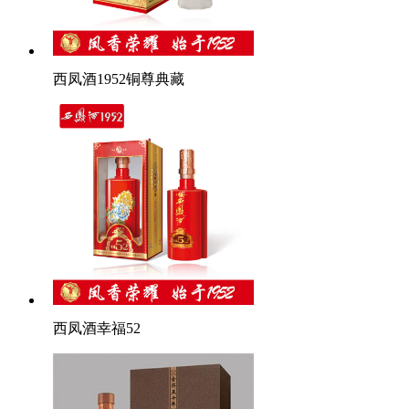
西凤酒1952铜尊典藏
西凤酒幸福52