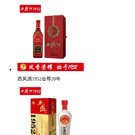
西凤酒1952金尊20年