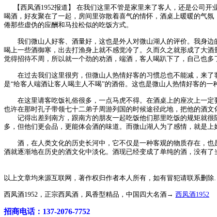
【西凤酒1952报道】 在我们这里不管是家里来了客人，还是公司
喝酒，好友聚在了一起，房间里弥散着喜气的情怀，酒桌上暖暖的气氛
倦那些虚伪的应酬和马拉松似的吃饭方式。
我们微山人好客、酒量好，这也是外人对微山湖人的评价。我身边的
喝上一些酒御寒，出去打渔身上就不感觉冷了。久而久之就形成了大酒
觉得招待不周，所以就一个劲的劝酒，端酒，客人喝趴下了，自己也多
在过去我们这里很穷，但微山人热情好客的习惯总也不能减，来了客人
是“给客人端酒让客人喝主人不喝”的酒俗。这也是微山人热情好客的一
在这里请客吃饭礼俗很多，一点马虎不得。在酒桌上的座次上一定要
也许在那时孔子带领七十二弟子周游列国的时候途径此地，把他的酒文
记得出差到南方，跟南方的朋友一起吃饭他们那里吃饭的规矩就很随
多，但他们更会品，更能体会酒的味道。而微山湖人为了感情，就是上
酒，在人类文化的历史长河中，它不仅是一种客观的物质存在，也是
酒就逐渐地在历史的酒文化中淡化。酒现已经变成了单纯的酒，没有了
以上文章均来源互联网，著作权归作者本人所有，如有冒犯请联系删除.
西凤酒1952，正宗西凤酒，凤香型精品，中国四大名酒→
西凤酒1952
招商电话：137-2076-7752