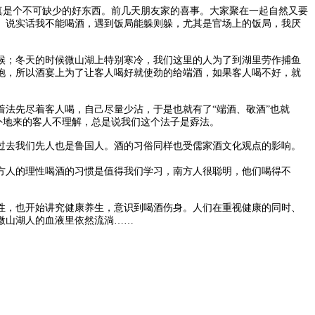
真是个不可缺少的好东西。前几天朋友家的喜事。大家聚在一起自然又要
。说实话我不能喝酒，遇到饭局能躲则躲，尤其是官场上的饭局，我厌
；冬天的时候微山湖上特别寒冷，我们这里的人为了到湖里劳作捕鱼
饱，所以酒宴上为了让客人喝好就使劲的给端酒，如果客人喝不好，就
法先尽着客人喝，自己尽量少沾，于是也就有了“端酒、敬酒”也就
外地来的客人不理解，总是说我们这个法子是孬法。
去我们先人也是鲁国人。酒的习俗同样也受儒家酒文化观点的影响。
人的理性喝酒的习惯是值得我们学习，南方人很聪明，他们喝得不
，也开始讲究健康养生，意识到喝酒伤身。人们在重视健康的同时、
微山湖人的血液里依然流淌……