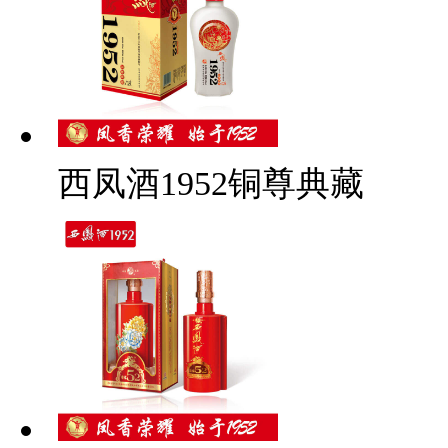
西凤酒1952铜尊典藏