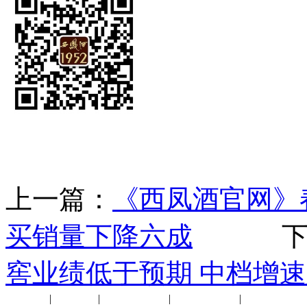
上一篇：
《西凤酒官网》
买销量下降六成
下一
窖业绩低于预期 中档增
公司新闻
|
行业动态
|
1952品鉴会
|
西凤酒礼品
|
企业文化