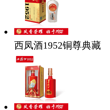
西凤酒1952铜尊典藏