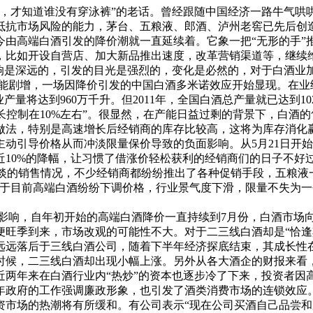
了，才知道谁没有穿泳裤”的老话。曾经跟随中国经济一路牛气哄
抵抗市场风险的能力，茅台、五粮液、郎酒、泸州老窖已先后创
由高端白酒引发的降价潮就一直延续着。它象一把“无形的手”推
，比如开设自营店、加大新品推出速度，改革营销渠道等，继续
响是深远的，引发的目光是强烈的，变化是必然的，对于白酒业加
剧增，一场因降价引发的中国白酒多米诺效应开始显现。在业
产量将达到960万千升。但2011年，全国白酒总产量就已达到102
增长控制在10%左右”。很显然，在产能日益过剩的背景下，白酒
法，特别是高速增长后经销商的库存比较高，这将为库存消化赢
动引导价格从而冲淡限量保价导致的负面影响。从5月21日开
10%的降幅，让习惯了借涨价轻松获利的经销商们的日子不好
淡的销售情况，不少经销商都纷纷推出了各种促销手段，五粮液
鉴于目前高端白酒纷纷下调价格，行业景气度下滑，限量不失为
响，自年初开始的高端白酒降价一直持续到7月份，白酒市场向
便旺季到来，市场改观的可能性不大。对于二三线白酒却是“恰逢
远远落后于三线白酒公司，随着下半年经济探底结束，其成长性
时候，二三线白酒却出现小幅上涨。另外从各大酒企的财报来看
两年来在白酒行业内“热炒”的资本也逐步冷了下来，投资者因高
府的工作强调廉政形象，也引发了酒类消费市场的连锁效应。目前
市场的热潮将有所缓和。有公司表示“现在公司买酒自己品尝和用