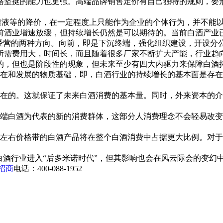
格坚挺的能力也更强。高端品牌销售定价有自己独特的规则，要
液等的降价，在一定程度上只能作为企业的个体行为，并不能以
前酒业增速放缓，但持续增长仍然是可以期待的。当前白酒产业已
是经营的两种方向。向前，即是下沉终端，强化组织建设，开设分
所需费用大，时间长，而且随着很多厂家不断扩大产能，行业趋
的，但也是阶段性的现象，但未来至少有四大内驱力来保障白酒
和发展的物质基础，即，白酒行业的持续增长的基本面是存在
的。这就保证了未来白酒消费的基本量。同时，外来资本的介
白酒为代表的新的消费群体，这部分人消费理念不会轻易改变
右价格带的白酒产品将在整个白酒消费中占据更大比例。对于已
酒行业进入“后多米诺时代”，但其影响也会在风云际会的变幻中
招商
电话：400-088-1952