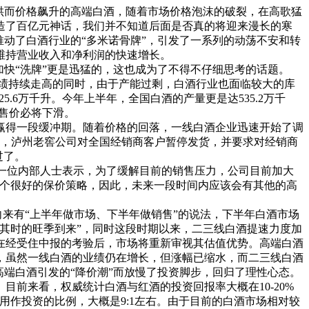
哄而价格飙升的高端白酒，随着市场价格泡沫的破裂，在高歌猛
造了百亿元神话，我们并不知道后面是否真的将迎来漫长的寒
动了白酒行业的“多米诺骨牌”，引发了一系列的动荡不安和转
维持营业收入和净利润的快速增长。
快“洗牌”更是迅猛的，这也成为了不得不仔细思考的话题。
绩持续走高的同时，由于产能过剩，白酒行业也面临较大的库
5.6万千升。今年上半年，全国白酒的产量更是达535.2万千
的售价必将下滑。
得一段缓冲期。随着价格的回落，一线白酒企业迅速开始了调
始，泸州老窖公司对全国经销商客户暂停发货，并要求对经销商
过了。
一位内部人士表示，为了缓解目前的销售压力，公司目前加大
一个很好的保价策略，因此，未来一段时间内应该会有其他的高
来有“上半年做市场、下半年做销售”的说法，下半年白酒市场
其时的旺季到来”，同时这段时期以来，二三线白酒提速力度加
在经受住中报的考验后，市场将重新审视其估值优势。高端白酒
，虽然一线白酒的业绩仍在增长，但涨幅已缩水，而二三线白酒
端白酒引发的“降价潮”而放慢了投资脚步，回归了理性心态。
来看，权威统计白酒与红酒的投资回报率大概在10-20%
作投资的比例，大概是9:1左右。由于目前的白酒市场相对较