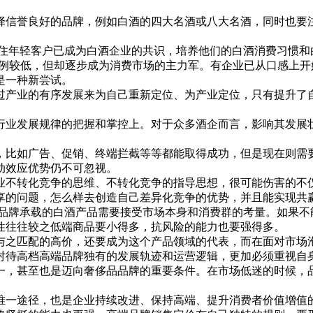
信誉良好的品牌，例如白酒的四大名酒或八大名酒，同时也要注
年轻客户已成为白酒企业的共识，培养他们的白酒消费习惯和
占的比例较低，但却逐步成为消费市场的主力军。有企业已从口感
是一种新尝试。
产业的有序发展来为自己重新定位、为产业定位，只有提升了自
业发展规律的把握和掌控上。对于众多酒企而言，影响其发展壮
比如广告、促销、终端拦截等等都能取得成功，但是现在则需要
动效应优势仍不可忽视。
不转化竞争的思维、不转化竞争的指导思想，很可能伤害的不仅
享的问题，怎么样去创造自己差异化竞争的优势，并且能实现共
牌承载的白酒产品需要接受市场本身和消费群的考量。如果不
性往往较之低端商品要小得多，抗风险的能力也要强得多。
之匹配的高价，还要成为这个产品领域的代表，而在面对市场泡
对待高档高端品牌独有的发展轨迹和运营逻辑，更加必须重视自
，甚至也是迈向奢侈品品牌的重要条件。在市场低迷的时候，品
一途径，也是企业持续改进、保持高端、提升消费者价值增值的