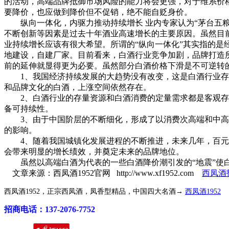
的活动，高端品牌抵御市场风险的能力将会更强，对于维系价
要降价，也应做到降价但不促销，绝不能自贬身价。
纵向一体化，内驱力推动持续增长 业内专家认为“茅台五粮
不断创新等因素是过去十年酒业高速增长的主要原因。虽然目
业持续增长应该有很大希望。所谓的“纵向一体化”其实指的
地建设，自建厂家。目前看来，白酒行业竞争加剧，品牌打造
前的延伸就显得更为必要。虽然部分白酒价格下滑是不可逆转
1、我国经济持续发展的大趋势没有改变，这是白酒行业存在
和品牌文化的白酒，上涨空间依然存在。
2、白酒行业的存量资源和白酒消费的定量需求都是客观存在
备可持续性。
3、由于中国阶层的不断细化，形成了以消费次高端和中高端
的影响。
4、随着我国城镇化发展进程的不断推进，未来几年，百元左
会带来明显的增长绩效，并奠定未来的品牌地位。
虽然以高端白酒为代表的一些白酒降价潮引发的“地震”使白
文章来源：西凤酒1952官网 http://www.xf1952.com
西凤酒
西凤酒1952，正宗西凤酒，凤香型精品，中国四大名酒→
西凤酒1952
招商电话：137-2076-7752