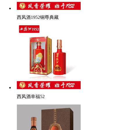
西凤酒1952铜尊典藏
西凤酒幸福52