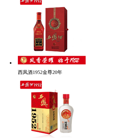
西凤酒1952金尊20年