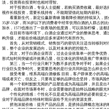
淡，投资商在投资时也相对理智。
对于投资白酒，专业人士提醒，若购买酒类收藏，最好选择
视作长线投资，需要长线持有，不能期望借此短期内获利。
看重新生代，新定位赢新青睐 随着降价潮的持续深入，抓住
35岁-55岁，而30岁以下的消费者中经常饮用白酒的人群
加水，1573也推出了一款夜场的低度酒，可以添加柠檬，这都
在目前市场环境下，白酒企业通过对产业的整体思考、通过
构升级，才能在价格战的后多米诺时代有所作为。
首先，从对营销模式、销售技巧的密切关注适当转移到对行
策，整个企业的发展趋向，以及对未来的把控能力。
其次，对于白酒企业而言，过去企业依靠单一的竞争优势，
形式短时间突破或许效果凸显，但立体化的营销及推广带来联
第三，当一个行业只剩下为数不多的竞争对手时，如果企业
行业巨头竞争时代，更需要思考的是行业共同利益怎么样去分
接受考量，维系高端白酒修炼 目前，客户群体更小的高端品
塌或者灭亡，但反之，只要有足够的品牌信念坚持，市场风险
将一个初时默默无闻的产品塑造成为高端品牌，并且卖出与
品牌，在面对市场寒冬时，企业需要做的是始终以战略的眼光
个性化的情感：个性化不仅是成为高端品牌的必要前提之一
业对于高端品牌在特殊时期应该给予充分的资源支撑。
挤泡沫挺价格：提升产品的品质，是挤掉品牌概念泡沫的唯