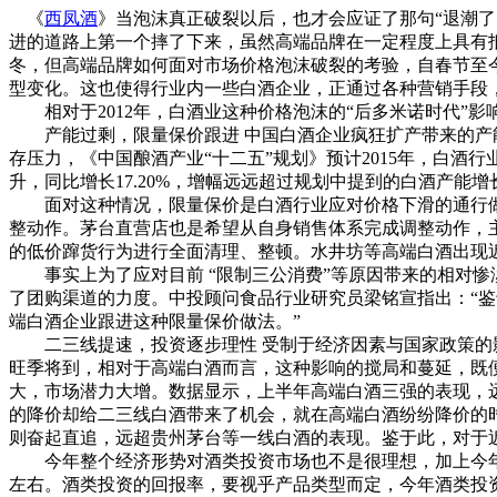
《
西凤酒
》当泡沫真正破裂以后，也才会应证了那句“退潮
进的道路上第一个摔了下来，虽然高端品牌在一定程度上具有
冬，但高端品牌如何面对市场价格泡沫破裂的考验，自春节至今
型变化。这也使得行业内一些白酒企业，正通过各种营销手段
相对于2012年，白酒业这种价格泡沫的“后多米诺时代”影
产能过剩，限量保价跟进 中国白酒企业疯狂扩产带来的产能
存压力，《中国酿酒产业“十二五”规划》预计2015年，白酒行业
升，同比增长17.20%，增幅远远超过规划中提到的白酒产能
面对这种情况，限量保价是白酒行业应对价格下滑的通行做
整动作。茅台直营店也是希望从自身销售体系完成调整动作，主
的低价蹿货行为进行全面清理、整顿。水井坊等高端白酒出现近
事实上为了应对目前 “限制三公消费”等原因带来的相对惨
了团购渠道的力度。中投顾问食品行业研究员梁铭宣指出：“
端白酒企业跟进这种限量保价做法。”
二三线提速，投资逐步理性 受制于经济因素与国家政策的影
旺季将到，相对于高端白酒而言，这种影响的搅局和蔓延，既
大，市场潜力大增。数据显示，上半年高端白酒三强的表现，
的降价却给二三线白酒带来了机会，就在高端白酒纷纷降价的
则奋起直追，远超贵州茅台等一线白酒的表现。鉴于此，对于近
今年整个经济形势对酒类投资市场也不是很理想，加上今年政
左右。酒类投资的回报率，要视乎产品类型而定，今年酒类投资