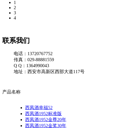
1
2
3
4
联系我们
电话：13720767752
传真：029-88881559
Q Q：1364990043
地址：西安市高新区西部大道117号
产品名称
西凤酒幸福52
西凤酒1952标准版
西凤酒1952金尊20年
西凤酒1952金奖30年