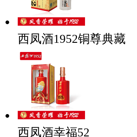
西凤酒1952铜尊典藏
西凤酒幸福52