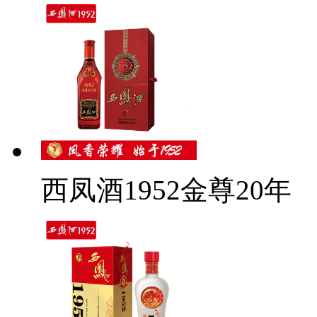
西凤酒1952金尊20年