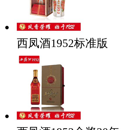
西凤酒1952标准版