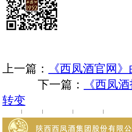
上一篇：
《西凤酒官网》
下一篇：
《西凤酒
转变
公司新闻
|
行业动态
|
1952品鉴会
|
西凤酒礼品
|
企业文化