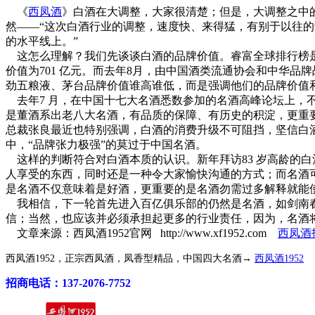
《
西凤酒
》白酒在大调整，大家很清楚；但是，大调整之中的大
然——“这次白酒行业的调整，速度快、来得猛，有别于以往的
的水平线上。”
这怎么理解？我们先谈谈白酒的品牌价值。睿富全球排行榜是中
价值为701 亿元。而去年8月，由中国酒类流通协会和中华品
劲五粮液、茅台品牌价值谁高谁低，而是强调他们的品牌价值
去年7 月，在中国十七大名酒悉数参加的名酒高峰论坛上，不
是董酒系出老八大名酒，有品质的保障、有历史的积淀，更重要的
总裁张良最近也特别强调，白酒的消费升级不可阻挡，坚信白
中，“品牌张力极强”的莫过于中国名酒。
这样的判断符合对白酒本质的认识。新年拜访83 岁高龄的白
人享受的东西，同时还是一种令大家愉快沟通的方式；而名酒
是名酒不仅意味着是好酒，更重要的是名酒勿需过多解释就能
我相信，下一轮首先进入百亿俱乐部的仍然是名酒，如剑南春
信；当然，也应该并必须承担起更多的行业责任，因为，名酒
文章来源：西凤酒1952官网 http://www.xf1952.com
西凤酒
西凤酒1952，正宗西凤酒，凤香型精品，中国四大名酒→
西凤酒1952
招商电话：137-2076-7752