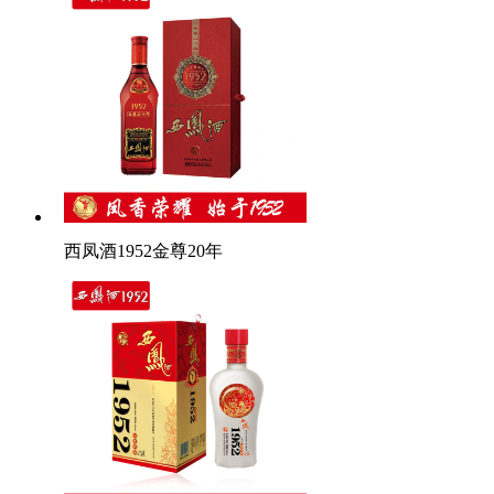
西凤酒1952金尊20年