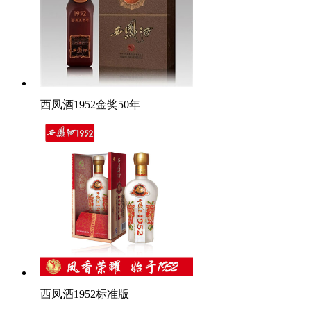
西凤酒1952金奖50年
西凤酒1952标准版