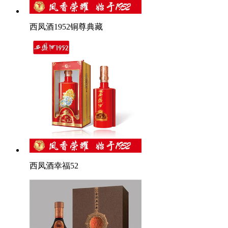
西凤酒1952铜尊典藏
西凤酒幸福52