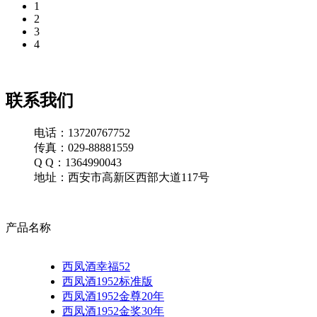
1
2
3
4
联系我们
电话：13720767752
传真：029-88881559
Q Q：1364990043
地址：西安市高新区西部大道117号
产品名称
西凤酒幸福52
西凤酒1952标准版
西凤酒1952金尊20年
西凤酒1952金奖30年