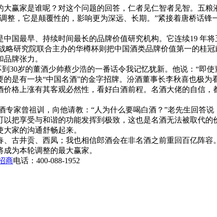
赢家是谁呢？对这个问题的回答，仁者见仁智者见智。五粮液董事长
调整，它是颠覆性的，影响更为深远、长期。”紧接着唐桥话锋
国最早、持续时间最长的品牌价值研究机构。它连续19 年将五
牌战略研究院联合主办的华樽杯则把中国酒类品牌价值第一的桂冠戴在
和品牌张力。
到30岁的董酒少帅蔡少浩的一番话令我记忆犹新。他说：“即使
是有一块“中国名酒”的金字招牌。汾酒董事长李秋喜也极为看好
酒价格上涨有其客观必然性，看好白酒前程。名酒大佬的自信，都
酒专家曾祖训，向他请教：“人为什么要喝白酒？”老先生回答说
可以把享受与和谐的功能发挥到极致，这也是名酒无法被取代的
使大家的沟通舒畅起来。
、古井贡、西凤；我也相信郎酒会在非名酒之前重回百亿阵容
将成为本轮调整的最大赢家。
招商
电话：400-088-1952